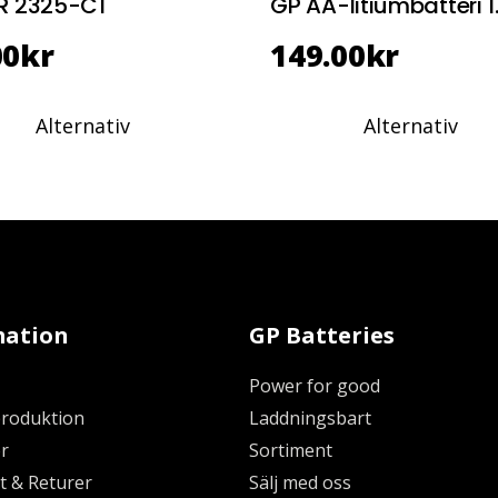
R 2325-C1
GP AA-litiumbatteri 1
00
kr
149.00
kr
Alternativ
Alternativ
mation
GP Batteries
Power for good
produktion
Laddningsbart
r
Sortiment
t & Returer
Sälj med oss