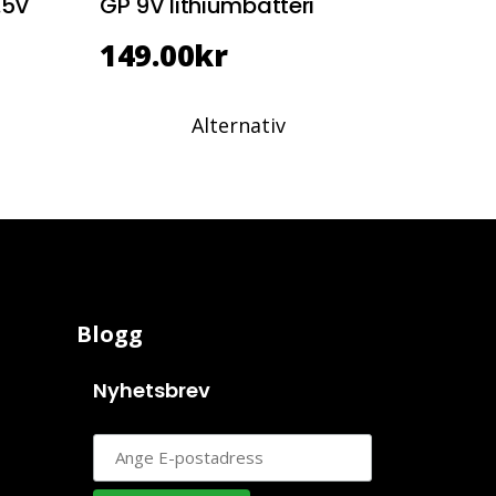
.5V
GP 9V lithiumbatteri
149.00
kr
Alternativ
Blogg
Nyhetsbrev