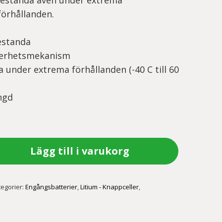
estanda även under extrema
örhållanden.
estanda
kerhetsmekanism
 under extrema förhållanden (-40 C till 60
ängd
Lägg till i varukorg
tegorier:
Engångsbatterier
,
Litium - Knappceller
,