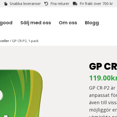
Snabba leveranser
Fria returer
Fri frakt över 700 kr
 good
Sälj med oss
Om oss
Blogg
celler
/ GP CR-P2, 1-pack
GP CR
119.00
k
GP CR-P2 är 
anpassat fö
även till vi
möjliggör en