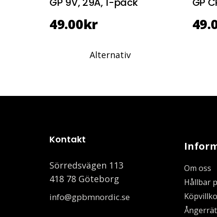
GP 9V, 29A, 1-pack
GP C
49.00
kr
49.
Alternativ
Kontakt
Infor
Sörredsvägen 113
Om oss
418 78 Göteborg
Hållbar 
Köpvillko
info@gpbmnordic.se
Ångerrät