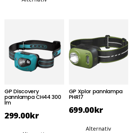
GP Discovery
GP Xplor pannlampa
pannlampa CH44 300
PHR17
lm
699.00
kr
299.00
kr
Alternativ