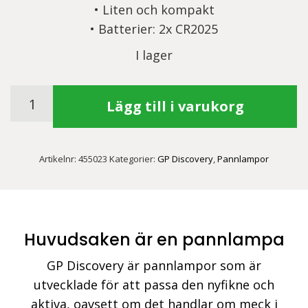
• Liten och kompakt
• Batterier: 2x CR2025
I lager
GP
Lägg till i varukorg
Discovery
pannlampa
CH31,
Artikelnr:
455023
Kategorier:
GP Discovery
,
Pannlampor
Rosa
mängd
Huvudsaken är en pannlampa
GP Discovery är pannlampor som är
utvecklade för att passa den nyfikne och
aktiva, oavsett om det handlar om meck i