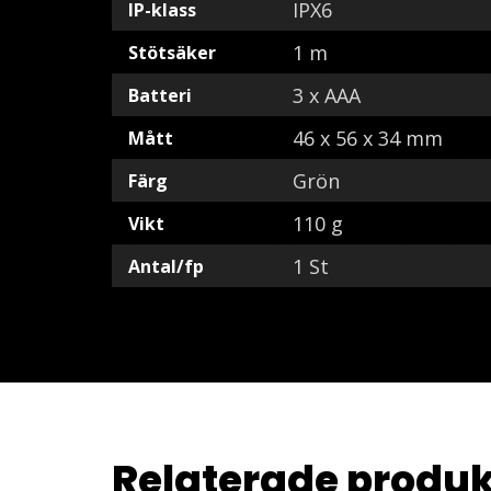
IPX6
IP-klass
1 m
Stötsäker
3 x AAA
Batteri
46 x 56 x 34 mm
Mått
Grön
Färg
110 g
Vikt
1 St
Antal/fp
Relaterade produk