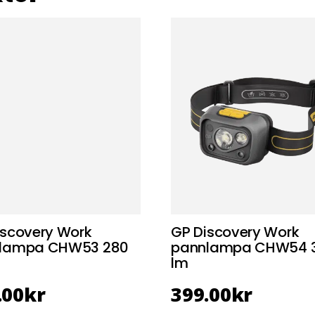
iscovery Work
GP Discovery Work
lampa CHW53 280
pannlampa CHW54 
lm
.00
kr
399.00
kr