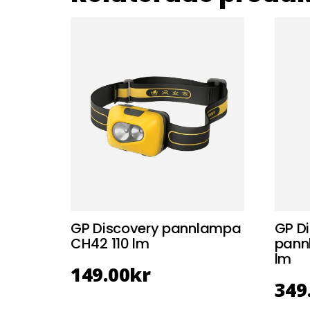
GP Discovery pannlampa
GP D
CH42 110 lm
pann
lm
149.00
kr
349