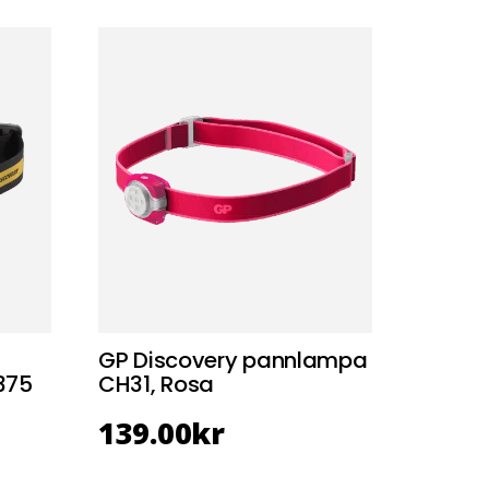
GP Discovery pannlampa
375
CH31, Rosa
139.00
kr