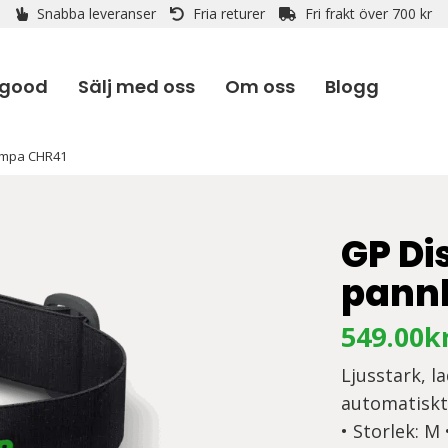
Snabba leveranser
Fria returer
Fri frakt över 700 kr
 good
Sälj med oss
Om oss
Blogg
ampa CHR41
GP Di
pann
549.00
k
Ljusstark, 
automatiskt
• Storlek: M