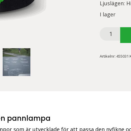
Ljuslägen: H
I lager
GP
Discovery
pannlampa
CHR41
Artikelnr:
455031
mängd
en pannlampa
por som är utvecklade för att passa den nyfikne oc