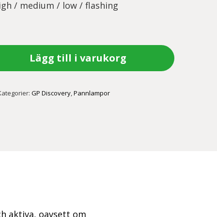
igh / medium / low / flashing
Lägg till i varukorg
Kategorier:
GP Discovery
,
Pannlampor
h aktiva, oavsett om