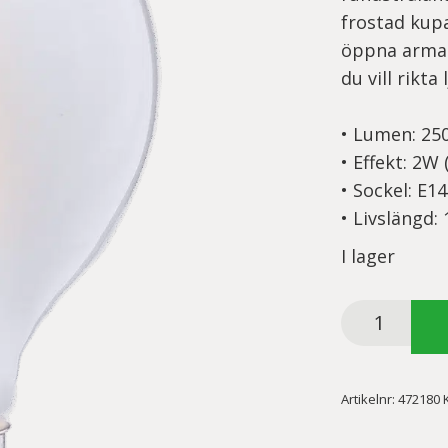
frostad kup
öppna armat
du vill rikta
• Lumen: 25
• Effekt: 2W
• Sockel: E14
• Livslängd:
I lager
GP
LED
Filament
globlampa
Artikelnr:
472180
mini
Frozen,