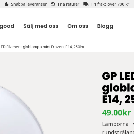
Snabba leveranser
Fria returer
Fri frakt över 700 kr
 good
Sälj med oss
Om oss
Blogg
LED Filament globlampa mini Frozen, E14, 250lm
GP LE
globl
E14, 
49.00
kr
Lamporna i 
rundstrålan