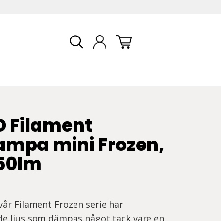
D Filament
ampa mini Frozen,
250lm
vår Filament Frozen serie har
de ljus som dämpas något tack vare en