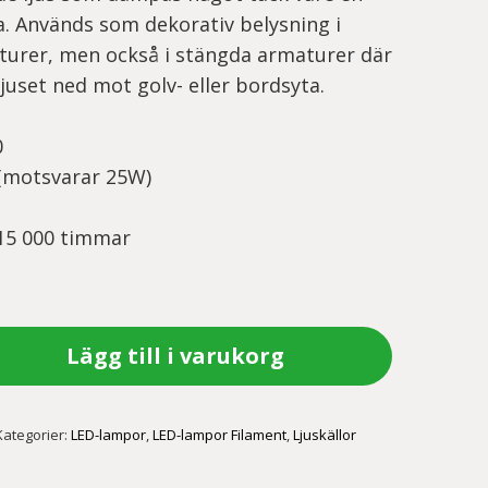
a. Används som dekorativ belysning i
urer, men också i stängda armaturer där
 ljuset ned mot golv- eller bordsyta.
0
 (motsvarar 25W)
 15 000 timmar
Lägg till i varukorg
Kategorier:
LED-lampor
,
LED-lampor Filament
,
Ljuskällor