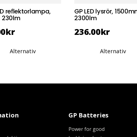
D reflektorlampa,
GP LED lysrör, 1500m
, 230lm
2300lm
00
kr
236.00
kr
Alternativ
Alternativ
mation
GP Batteries
Power for good