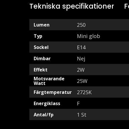
Tekniska specifikationer
F
250
Lumen
Mini glob
Typ
E14
Sockel
Nej
Dimbar
2W
Effekt
Motsvarande
25W
Watt
2725K
Färgtemperatur
F
Energiklass
1 St
Antal/fp