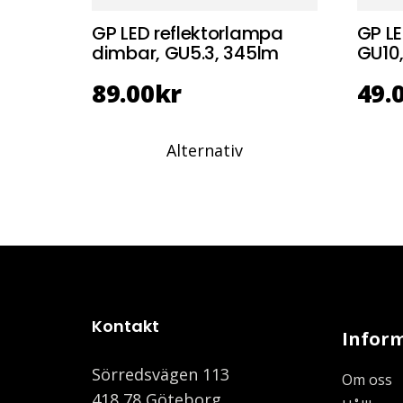
GP LED reflektorlampa
GP LE
dimbar, GU5.3, 345lm
GU10
89.00
kr
49.
Alternativ
Kontakt
Infor
Sörredsvägen 113
Om oss
418 78 Göteborg