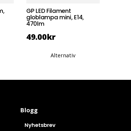
m,
GP LED Filament
globlampa mini, E14,
470lm
49.00
kr
Alternativ
Blogg
Nyhetsbrev