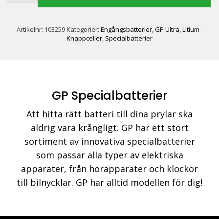
Lithium
knappcell
Artikelnr:
103259
Kategorier:
Engångsbatterier
,
GP Ultra
,
Litium -
CR2450,
Knappceller
,
Specialbatterier
4-
pack
mängd
GP Specialbatterier
Att hitta rätt batteri till dina prylar ska
aldrig vara krångligt. GP har ett stort
sortiment av innovativa specialbatterier
som passar alla typer av elektriska
apparater, från hörapparater och klockor
till bilnycklar. GP har alltid modellen för dig!