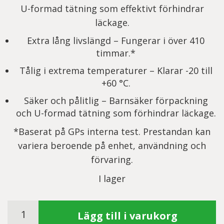
U-formad tätning som effektivt förhindrar
läckage.
Extra lång livslängd – Fungerar i över 410
timmar.*
Tålig i extrema temperaturer – Klarar -20 till
+60 °C.
Säker och pålitlig – Barnsäker förpackning
och U-formad tätning som förhindrar läckage.
*Baserat på GPs interna test. Prestandan kan
variera beroende på enhet, användning och
förvaring.
I lager
GP
Lägg till i varukorg
Ultra