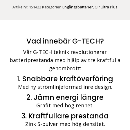
Alkaline
Artikelnr:
151422
Kategorier:
Engångsbatterier
,
GP Ultra Plus
AA-
batteri
4-
pack
mängd
Vad innebär G-TECH?
Vår G-TECH teknik revolutionerar
batteriprestanda med hjälp av tre kraftfulla
genombrott:
1. Snabbare kraftöverföring
Med ny strömlinjeformad inre design.
2. Jämn energi längre
Grafit med hög renhet.
3. Kraftfullare prestanda
Zink S-pulver med hög densitet.