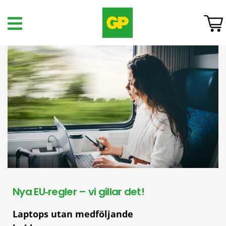
Nya EU‑regler – vi gillar det!
Laptops utan medföljande