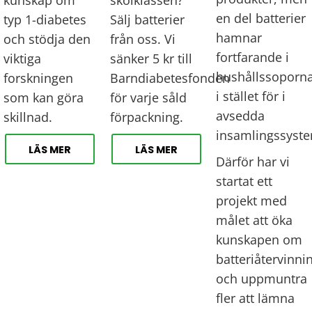
en del batterier 
typ 1-diabetes
Sälj batterier
hamnar 
och stödja den
från oss. Vi
fortfarande i 
viktiga
sänker 5 kr till
hushållssoporna
forskningen
Barndiabetesfonden
i stället för i 
som kan göra
för varje såld
avsedda 
skillnad.
förpackning.
LÄS MER
LÄS MER
Därför har vi 
startat ett 
projekt med 
målet att öka 
kunskapen om 
batteriåtervinnin
och uppmuntra 
fler att lämna 