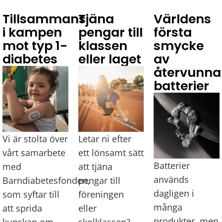
Tillsammans
Tjäna
Världens
i kampen
pengar till
första
mot typ 1-
klassen
smycke
diabetes
eller laget
av
återvunna
batterier
Vi är stolta över
Letar ni efter
vårt samarbete
ett lönsamt sätt
Batterier 
med
att tjäna
används 
Barndiabetesfonden,
pengar till
dagligen i 
som syftar till
föreningen
många 
att sprida
eller
produkter, men 
kunskap om
skolklassen?